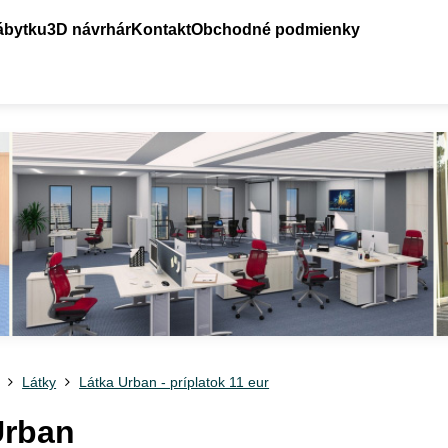
ábytku
3D návrhár
Kontakt
Obchodné podmienky
Látky
Látka Urban - príplatok 11 eur
Urban