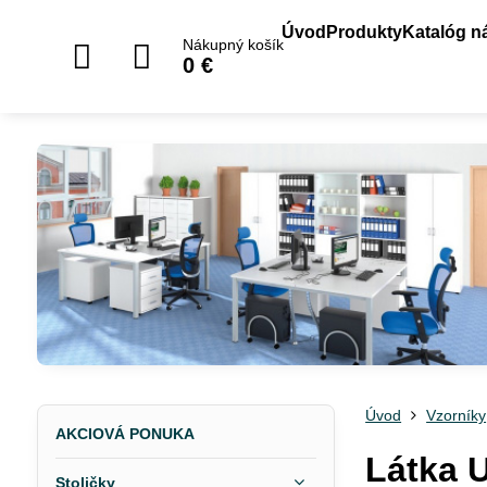
Úvod
Produkty
Katalóg n
Nákupný košík
0 €
Úvod
Vzorníky
AKCIOVÁ PONUKA
Látka 
Stoličky