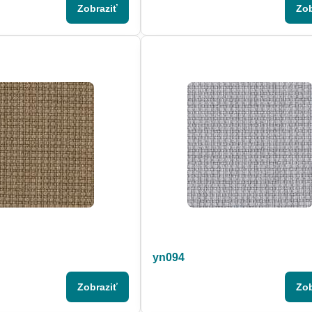
Zobraziť
Zob
yn094
Zobraziť
Zob