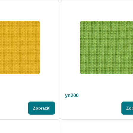
yn200
Zobraziť
Zob