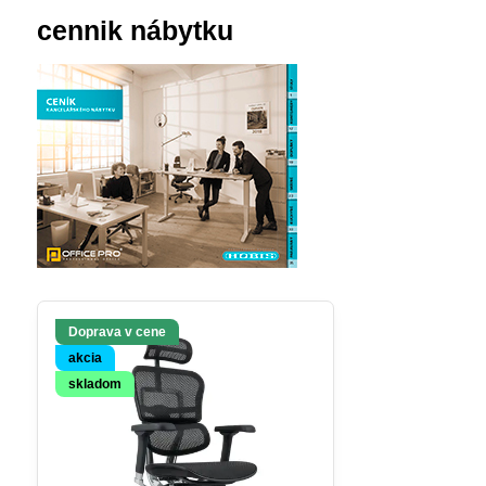
cennik nábytku
Doprava v cene
akcia
skladom