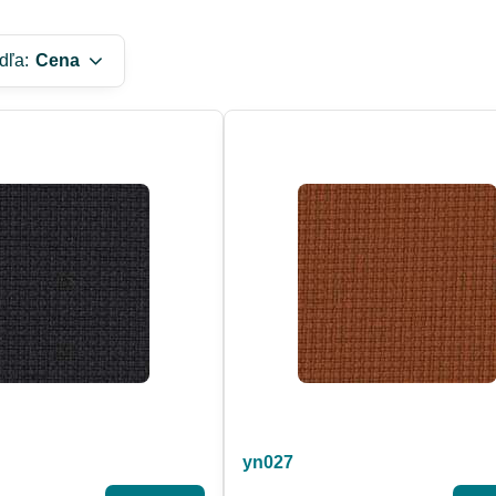
dľa:
Cena
yn027