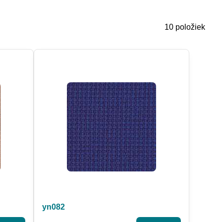
10
položiek
yn082