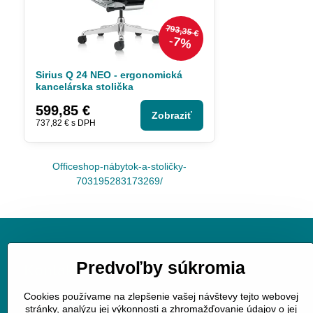
793,35 €
7%
Sirius Q 24 NEO - ergonomická
kancelárska stolička
599,85 €
Zobraziť
737,82 €
s DPH
Officeshop-nábytok-a-stoličky-
703195283173269/
Predvoľby súkromia
Kontakt
Cookies používame na zlepšenie vašej návštevy tejto webovej
JGV trade s.r.o.
stránky, analýzu jej výkonnosti a zhromažďovanie údajov o jej