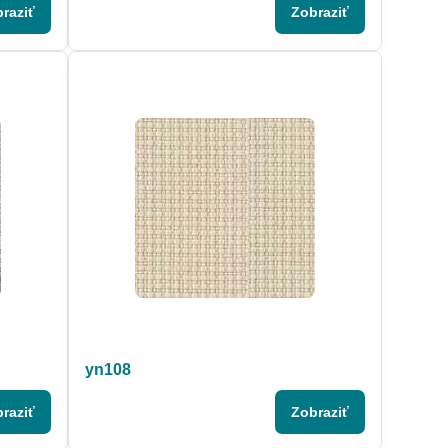
raziť
Zobraziť
yn108
raziť
Zobraziť