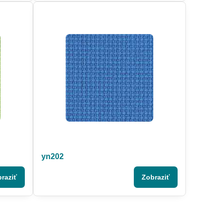
yn202
raziť
Zobraziť