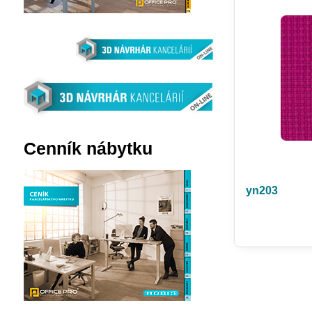
Cenník nábytku
yn203