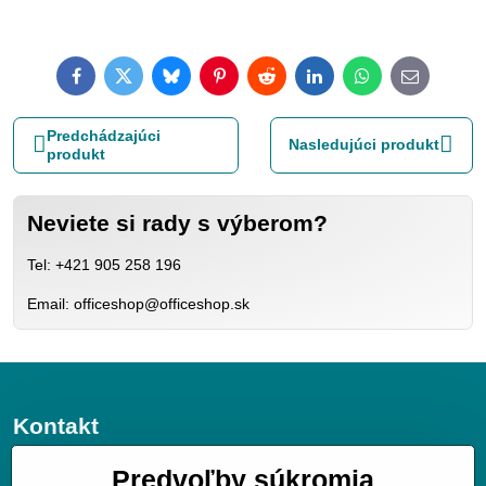
Facebook
Twitter
Bluesky
Pinterest
Reddit
LinkedIn
WhatsApp
E-
mail
Predchádzajúci
Nasledujúci produkt
produkt
Neviete si rady s výberom?
Tel: +421 905 258 196
Email: officeshop@officeshop.sk
Kontakt
JGV trade s.r.o.
Predvoľby súkromia