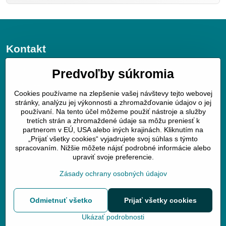
Kontakt
JGV trade s.r.o.
Predvoľby súkromia
v úvoze 11
Cookies používame na zlepšenie vašej návštevy tejto webovej
040 01 Košice
stránky, analýzu jej výkonnosti a zhromažďovanie údajov o jej
používaní. Na tento účel môžeme použiť nástroje a služby
mobil : 0905258196
tretích strán a zhromaždené údaje sa môžu preniesť k
www.officeshop.sk
partnerom v EÚ, USA alebo iných krajinách. Kliknutím na
officeshop@officeshop.sk
„Prijať všetky cookies“ vyjadrujete svoj súhlas s týmto
spracovaním. Nižšie môžete nájsť podrobné informácie alebo
upraviť svoje preferencie.
Zásady ochrany osobných údajov
©
2026
Copyright
Odmietnuť všetko
Prijať všetky cookies
Predvoľby súkromia
Zásady ochrany osobných údajov
Ukázať podrobnosti
Vytvorené pomocou:
BiznisWeb.sk