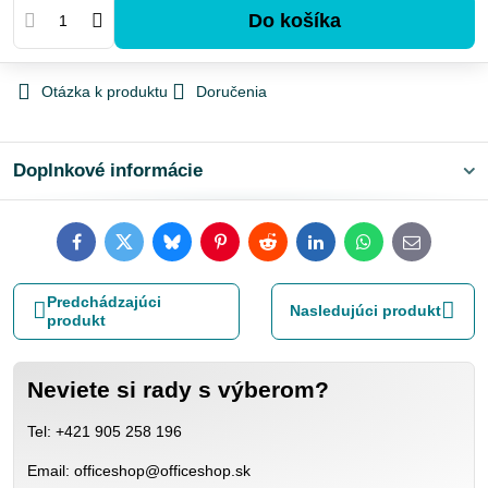
Do košíka
Otázka k produktu
Doručenia
Doplnkové informácie
Facebook
Twitter
Bluesky
Pinterest
Reddit
LinkedIn
WhatsApp
E-
mail
Predchádzajúci
Nasledujúci produkt
produkt
Neviete si rady s výberom?
Tel: +421 905 258 196
Email: officeshop@officeshop.sk