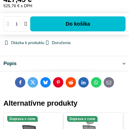
525,76 €
s DPH
Do košíka
Otázka k produktu
Doručenia
Popis
Facebook
Twitter
Bluesky
Pinterest
Reddit
LinkedIn
WhatsApp
E-
mail
Alternatívne produkty
Doprava v cene
Doprava v cene