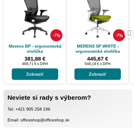
7%
7%
Merens BP - ergonomická
MERENS SP WHITE -
stolička
ergonomická stolička
381,88 €
445,67 €
469,71 €
s DPH
548,18 €
s DPH
Zobraziť
Zobraziť
Neviete si rady s výberom?
Tel: +421 905 258 196
Email: officeshop@officeshop.sk