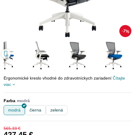
7%
Ergonomické kreslo vhodné do zdravotníckych zariadení
Čítajte
viac
Farba
modrá
čierna
zelená
565,33 €
427,45 €