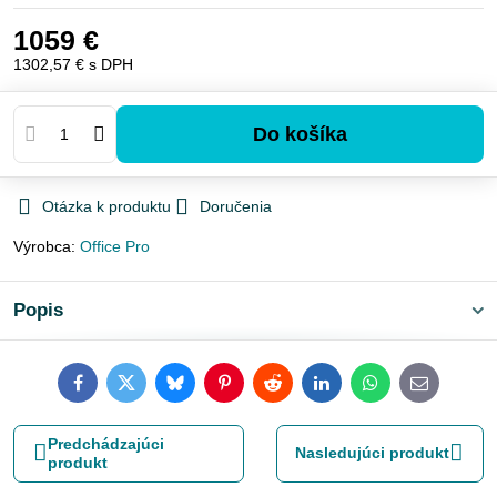
1059 €
1302,57 €
s DPH
Do košíka
Otázka k produktu
Doručenia
Výrobca:
Office Pro
Popis
Facebook
Twitter
Bluesky
Pinterest
Reddit
LinkedIn
WhatsApp
E-
mail
Predchádzajúci
Nasledujúci produkt
produkt