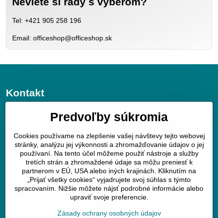
Neviete si rady s výberom?
Tel: +421 905 258 196
Email: officeshop@officeshop.sk
Kontakt
JGV trade s.r.o.
Predvoľby súkromia
v úvoze 11
Cookies používame na zlepšenie vašej návštevy tejto webovej
040 01 Košice
stránky, analýzu jej výkonnosti a zhromažďovanie údajov o jej
používaní. Na tento účel môžeme použiť nástroje a služby
mobil : 0905258196
tretích strán a zhromaždené údaje sa môžu preniesť k
www.officeshop.sk
partnerom v EÚ, USA alebo iných krajinách. Kliknutím na
officeshop@officeshop.sk
„Prijať všetky cookies“ vyjadrujete svoj súhlas s týmto
spracovaním. Nižšie môžete nájsť podrobné informácie alebo
upraviť svoje preferencie.
Zásady ochrany osobných údajov