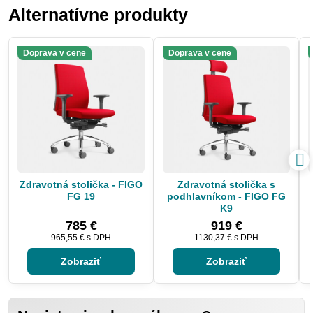
Alternatívne produkty
Doprava v cene
Doprava v cene
Zdravotná stolička - FIGO
Zdravotná stolička s
FG 19
podhlavníkom - FIGO FG
K9
785 €
919 €
965,55 €
s DPH
1130,37 €
s DPH
Zobraziť
Zobraziť