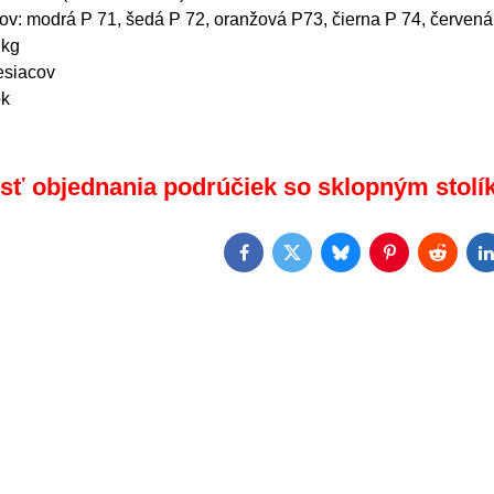
tov: modrá P 71, šedá P 72, oranžová P73, čierna P 74, červená
 kg
esiacov
ok
ť objednania podrúčiek so sklopným stolík
Facebook
Twitter
Bluesky
Pinterest
Reddit
L