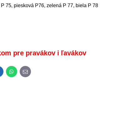
 P 75, piesková P76, zelená P 77, biela P 78
om pre pravákov i ľavákov
inkedIn
WhatsApp
E-
mail