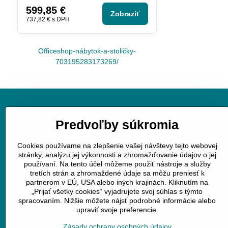
599,85 €
Zobraziť
737,82 €
s DPH
Officeshop-nábytok-a-stoličky-
703195283173269/
Predvoľby súkromia
Kontakt
Cookies používame na zlepšenie vašej návštevy tejto webovej
JGV trade s.r.o.
stránky, analýzu jej výkonnosti a zhromažďovanie údajov o jej
v úvoze 11
používaní. Na tento účel môžeme použiť nástroje a služby
tretích strán a zhromaždené údaje sa môžu preniesť k
040 01 Košice
partnerom v EÚ, USA alebo iných krajinách. Kliknutím na
„Prijať všetky cookies“ vyjadrujete svoj súhlas s týmto
mobil : 0905258196
spracovaním. Nižšie môžete nájsť podrobné informácie alebo
www.officeshop.sk
upraviť svoje preferencie.
officeshop@officeshop.sk
Zásady ochrany osobných údajov