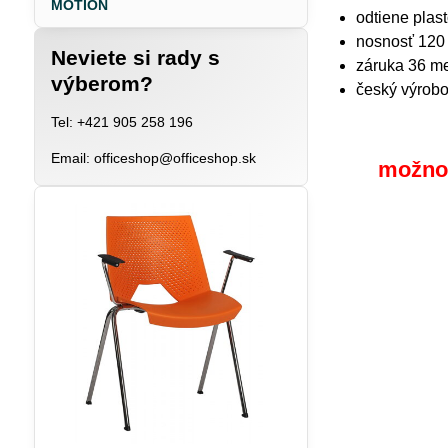
MOTION
odtiene plas
nosnosť 120
Neviete si rady s
záruka 36 m
výberom?
český výrob
Tel: +421 905 258 196
Email: officeshop@officeshop.sk
možnos