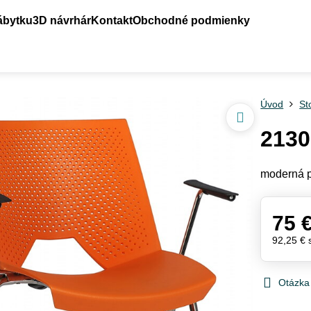
ábytku
3D návrhár
Kontakt
Obchodné podmienky
Úvod
St
2130
moderná p
75 
92,25 €
Otázka