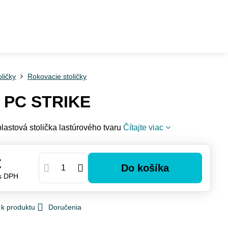
oličky
Rokovacie stoličky
 PC STRIKE
lastová stolička lastúrového tvaru
Čítajte viac
€
Do košíka
s DPH
 k produktu
Doručenia