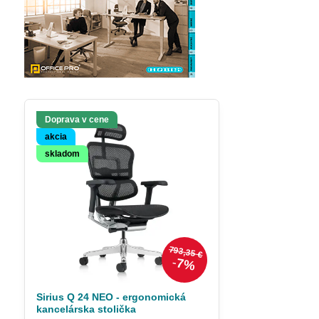
Doprava v cene
akcia
skladom
793,35 €
7%
Sirius Q 24 NEO - ergonomická
kancelárska stolička