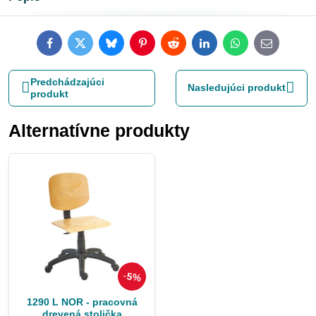
Facebook
Twitter
Bluesky
Pinterest
Reddit
LinkedIn
WhatsApp
E-
mail
Predchádzajúci
Nasledujúci produkt
produkt
Alternatívne produkty
5%
1290 L NOR - pracovná
drevená stolička