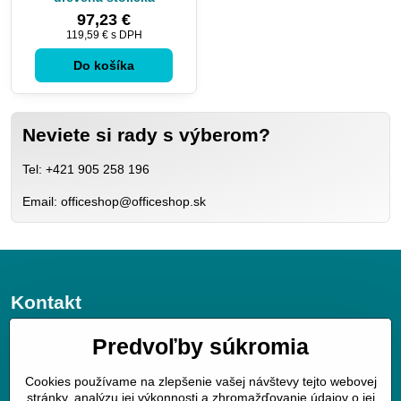
97,23 €
119,59 €
s DPH
Do košíka
Neviete si rady s výberom?
Tel: +421 905 258 196
Email: officeshop@officeshop.sk
Kontakt
JGV trade s.r.o.
Predvoľby súkromia
v úvoze 11
Cookies používame na zlepšenie vašej návštevy tejto webovej
040 01 Košice
stránky, analýzu jej výkonnosti a zhromažďovanie údajov o jej