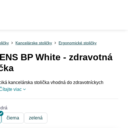
oličky
Kancelárske stoličky
Ergonomické stoličky
NS BP White - zdravotná
ička
iká kancelárska stolička vhodná do zdravotníckych
Čítajte viac
čierna
zelená