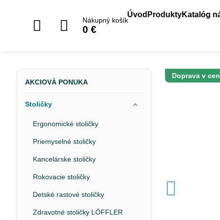
Úvod
Produkty
Katalóg n
Nákupný košík
0 €
Doprava v ce
AKCIOVÁ PONUKA
Stoličky
Ergonomické stoličky
Priemyselné stoličky
Kancelárske stoličky
Rokovacie stoličky
Detské rastové stoličky
Zdravotné stoličky LÖFFLER