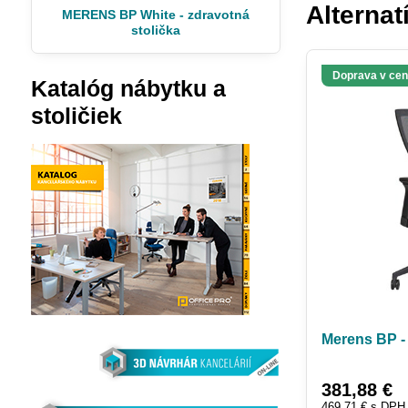
Alternat
MERENS BP White - zdravotná
stolička
Doprava v ce
Katalóg nábytku a
stoličiek
Merens BP -
381,88 €
469,71 €
s DPH