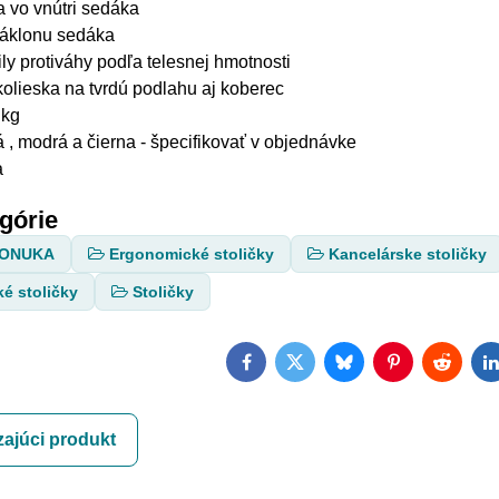
 vo vnútri sedáka
náklonu sedáka
ly protiváhy podľa telesnej hmotnosti
kolieska na tvrdú podlahu aj koberec
 kg
á , modrá a čierna - špecifikovať v objednávke
a
egórie
PONUKA
Ergonomické stoličky
Kancelárske stoličky
é stoličky
Stoličky
Facebook
Twitter
Bluesky
Pinterest
Reddit
L
ajúci produkt