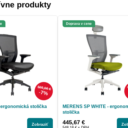
ívne produkty
ne
Doprava v cene
505,06 €
7%
 ergonomická stolička
MERENS SP WHITE - ergonom
stolička
445,67 €
Zobraziť
Zob
548,18 €
s DPH