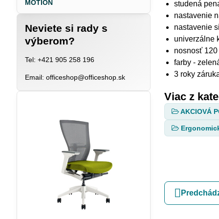
MOTION
studená pena
nastavenie 
Neviete si rady s
nastavenie si
univerzálne 
výberom?
nosnosť 120
Tel: +421 905 258 196
farby - zelen
3 roky záruk
Email: officeshop@officeshop.sk
Viac z kat
AKCIOVÁ 
Ergonomick
Predchádz