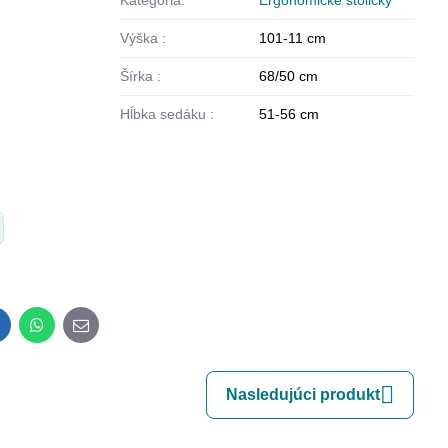
Kategória:
Ergonomické stoličky
Výška :
101-11 cm
Šírka :
68/50 cm
Hĺbka sedáku :
51-56 cm
inkedIn
WhatsApp
E-
mail
Nasledujúci produkt