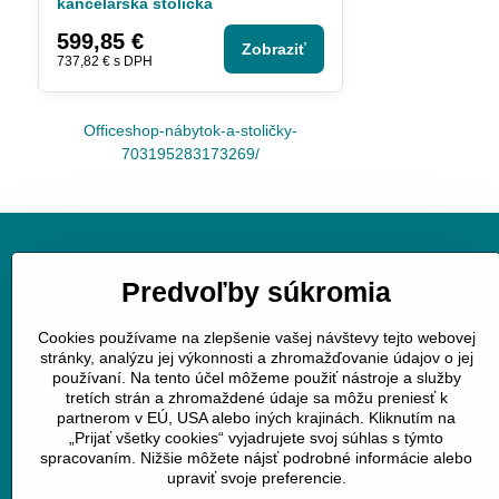
kancelárska stolička
599,85 €
Zobraziť
737,82 €
s DPH
Officeshop-nábytok-a-stoličky-
703195283173269/
Predvoľby súkromia
Kontakt
Cookies používame na zlepšenie vašej návštevy tejto webovej
JGV trade s.r.o.
stránky, analýzu jej výkonnosti a zhromažďovanie údajov o jej
v úvoze 11
používaní. Na tento účel môžeme použiť nástroje a služby
tretích strán a zhromaždené údaje sa môžu preniesť k
040 01 Košice
partnerom v EÚ, USA alebo iných krajinách. Kliknutím na
„Prijať všetky cookies“ vyjadrujete svoj súhlas s týmto
mobil : 0905258196
spracovaním. Nižšie môžete nájsť podrobné informácie alebo
www.officeshop.sk
upraviť svoje preferencie.
officeshop@officeshop.sk