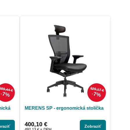
589,44 €
529,17 €
7%
7%
ická
MERENS SP - ergonomická stolička
400,10 €
raziť
Zobraziť
492,13 €
s DPH