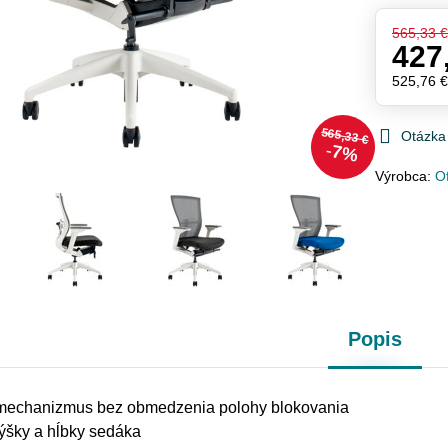
565,33 
427
525,76 
565,33 €
Otázka
7%
Výrobca:
Of
Popis
mechanizmus bez obmedzenia polohy blokovania
ýšky a hĺbky sedáka