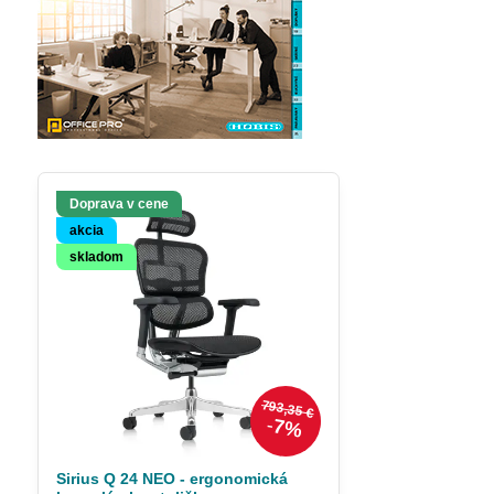
Doprava v cene
akcia
skladom
793,35 €
7%
Sirius Q 24 NEO - ergonomická