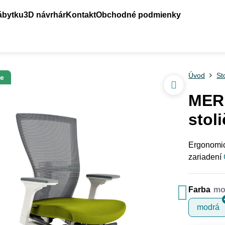
ábytku
3D návrhár
Kontakt
Obchodné podmienky
Úvod
St
ne
MERE
stol
Ergonomic
zariadení
Farba
modrá