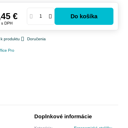
€
,45 €
Do košíka
€
s DPH
 k produktu
Doručenia
fice Pro
Doplnkové informácie