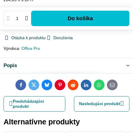
Do košíka
Otázka k produktu
Doručenia
Výrobca:
Office Pro
Popis
Facebook
Twitter
Bluesky
Pinterest
Reddit
LinkedIn
WhatsApp
E-
mail
Predchádzajúci
Nasledujúci produkt
produkt
Alternatívne produkty