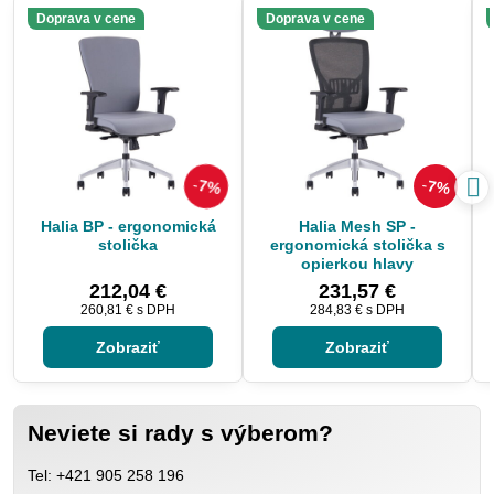
Doprava v cene
Doprava v cene
7%
7%
Halia BP - ergonomická
Halia Mesh SP -
stolička
ergonomická stolička s
opierkou hlavy
212,04 €
231,57 €
260,81 €
s DPH
284,83 €
s DPH
Zobraziť
Zobraziť
Neviete si rady s výberom?
Tel: +421 905 258 196