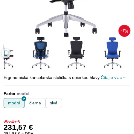
7%
Ergonomická kancelárska stolička s opierkou hlavy
Čítajte viac
Farba
modrá
čierna
sivá
306,27 €
231,57 €
284,83 €
s DPH