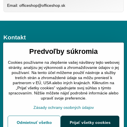
Email: officeshop@officeshop.sk
Kontakt
JGV trade s.r.o.
Predvoľby súkromia
v úvoze 11
Cookies používame na zlepšenie vašej návštevy tejto webovej
040 01 Košice
stránky, analýzu jej výkonnosti a zhromažďovanie údajov o jej
používaní. Na tento účel môžeme použiť nástroje a služby
mobil : 0905258196
tretích strán a zhromaždené údaje sa môžu preniesť k
www.officeshop.sk
partnerom v EÚ, USA alebo iných krajinách. Kliknutím na
officeshop@officeshop.sk
„Prijať všetky cookies“ vyjadrujete svoj súhlas s týmto
spracovaním. Nižšie môžete nájsť podrobné informácie alebo
upraviť svoje preferencie.
Zásady ochrany osobných údajov
Odmietnuť všetko
©
2026
Copyright
Prijať všetky cookies