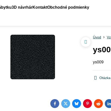
ábytku
3D návrhár
Kontakt
Obchodné podmienky
Úvod
Vz
ys00
ys009
Otázka
Facebook
Twitter
Bluesky
Pinterest
Reddit
L