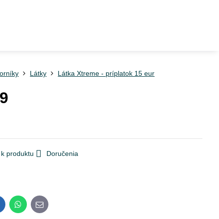
orníky
Látky
Látka Xtreme - príplatok 15 eur
9
 k produktu
Doručenia
inkedIn
WhatsApp
E-
mail