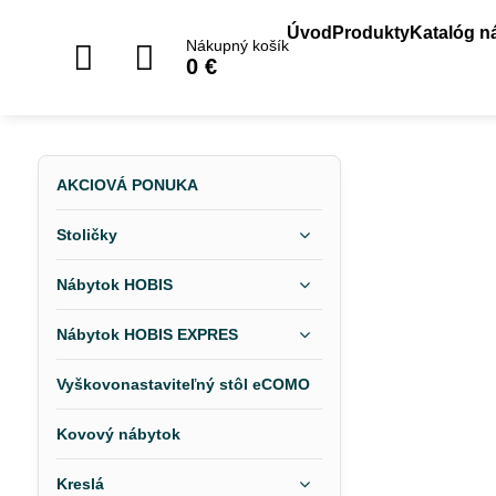
Úvod
Produkty
Katalóg n
Nákupný košík
0 €
AKCIOVÁ PONUKA
Stoličky
Nábytok HOBIS
Nábytok HOBIS EXPRES
Vyškovonastaviteľný stôl eCOMO
Kovový nábytok
Kreslá