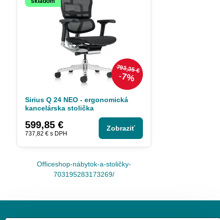
skladom
793,35 €
7%
Sirius Q 24 NEO - ergonomická
kancelárska stolička
599,85 €
Zobraziť
737,82 €
s DPH
Officeshop-nábytok-a-stoličky-
703195283173269/