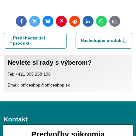
Facebook
Twitter
Bluesky
Pinterest
Reddit
LinkedIn
WhatsApp
E-
mail
Predchádzajúci
Nasledujúci produkt
produkt
Neviete si rady s výberom?
Tel: +421 905 258 196
Email: officeshop@officeshop.sk
Kontakt
JGV trade s.r.o.
Predvoľby súkromia