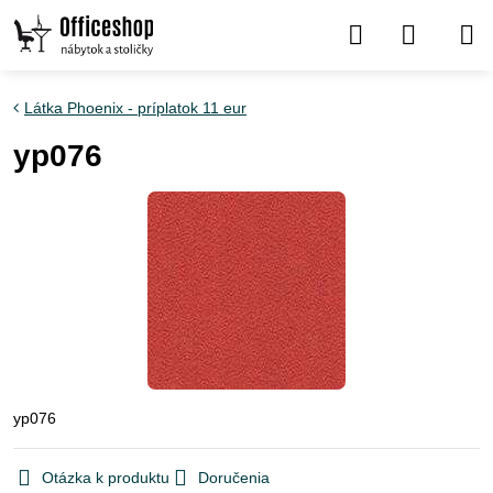
Látka Phoenix - príplatok 11 eur
yp076
yp076
Otázka k produktu
Doručenia