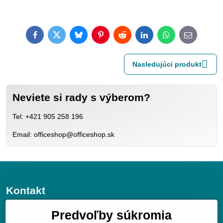
Facebook
Twitter
Bluesky
Pinterest
Reddit
LinkedIn
WhatsApp
E-
mail
Nasledujúci produkt
Neviete si rady s výberom?
Tel: +421 905 258 196
Email: officeshop@officeshop.sk
Kontakt
JGV trade s.r.o.
Predvoľby súkromia