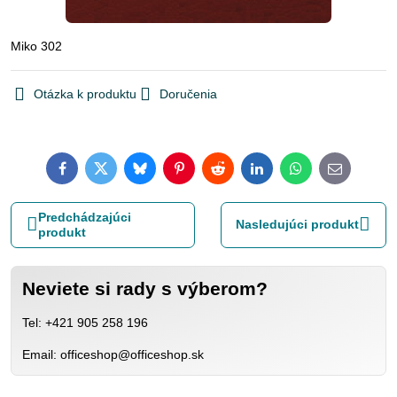
Miko 302
Otázka k produktu
Doručenia
Facebook
Twitter
Bluesky
Pinterest
Reddit
LinkedIn
WhatsApp
E-
mail
Predchádzajúci
Nasledujúci produkt
produkt
Neviete si rady s výberom?
Tel: +421 905 258 196
Email: officeshop@officeshop.sk