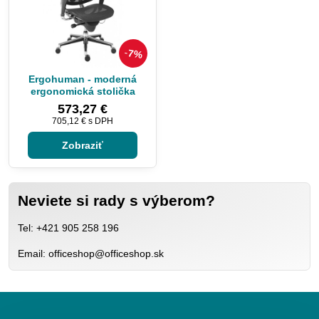
7%
Ergohuman - moderná
ergonomická stolička
573,27 €
705,12 €
s DPH
Zobraziť
Neviete si rady s výberom?
Tel: +421 905 258 196
Email: officeshop@officeshop.sk