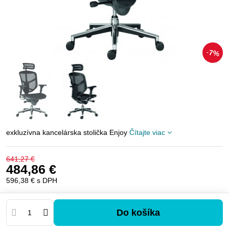
7%
exkluzívna kancelárska stolička Enjoy
Čítajte viac
641,27 €
484,86 €
596,38 €
s DPH
Do košíka