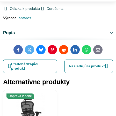
Otázka k produktu
Doručenia
Výrobca:
antares
Popis
Facebook
Twitter
Bluesky
Pinterest
Reddit
LinkedIn
WhatsApp
E-
mail
Predchádzajúci
Nasledujúci produkt
produkt
Alternatívne produkty
Doprava v cene